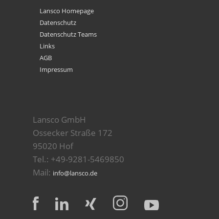
Lansco Homepage
Datenschutz
Datenschutz Teams
Links
AGB
Impressum
Lansco GmbH
Ossecker Straße 172
95020 Hof
Tel.: +49-9281-5469850
Mail:
info@lansco.de