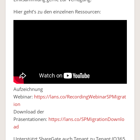
Hier geht’s zu den einzelnen Ressourcen:
Aufzeichnung
Webinar:
https://lans.co/RecordingWebinarSPMigrat
ion
Download der
Präsentationen:
https://lans.co/SPMigrationDownlo
ad
Unterstützt ShareGate auch Tenant zu Tenant (O365