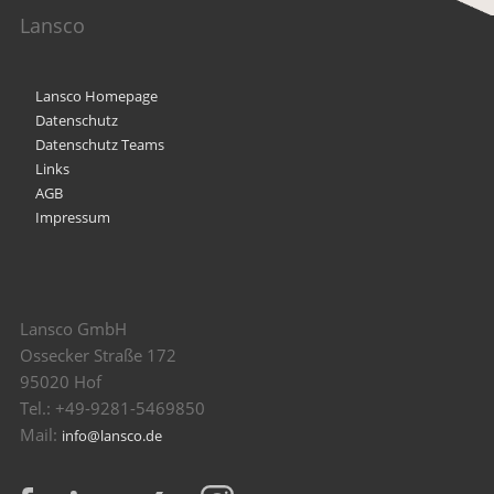
Lansco
Lansco Homepage
Datenschutz
Datenschutz Teams
Links
AGB
Impressum
Lansco GmbH
Ossecker Straße 172
95020 Hof
Tel.: +49-9281-5469850
Mail:
info@lansco.de