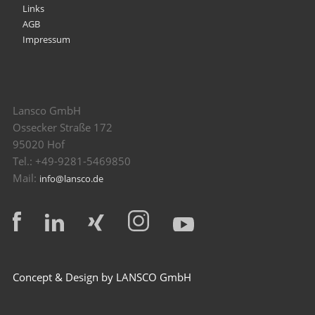
Links
AGB
Impressum
Lansco GmbH
Ossecker Straße 172
95020 Hof
Tel.: +49-9281-5469850
Mail:
info@lansco.de
Concept & Design by LANSCO GmbH