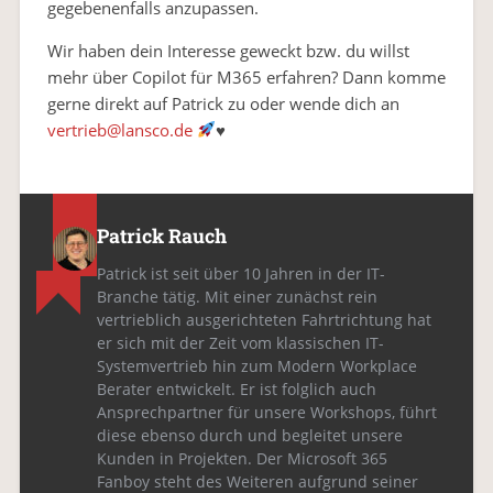
gegebenenfalls anzupassen.
Wir haben dein Interesse geweckt bzw. du willst
mehr über Copilot für M365 erfahren? Dann komme
gerne direkt auf Patrick zu oder wende dich an
vertrieb@lansco.de
♥️
Patrick Rauch
Patrick ist seit über 10 Jahren in der IT-
Branche tätig. Mit einer zunächst rein
vertrieblich ausgerichteten Fahrtrichtung hat
er sich mit der Zeit vom klassischen IT-
Systemvertrieb hin zum Modern Workplace
Berater entwickelt. Er ist folglich auch
Ansprechpartner für unsere Workshops, führt
diese ebenso durch und begleitet unsere
Kunden in Projekten. Der Microsoft 365
Fanboy steht des Weiteren aufgrund seiner