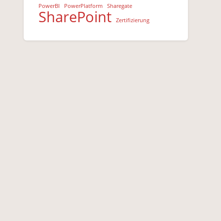
PowerBI
PowerPlatform
Sharegate
SharePoint
Zertifizierung