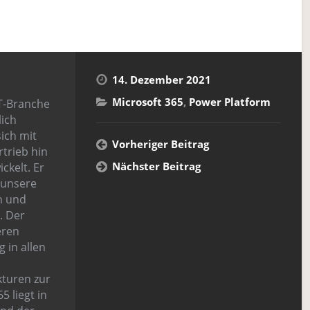
14. Dezember 2021
Microsoft 365
,
Power Platform
 IT-Branche
lich
sich mit
Vorheriger Beitrag
rtrieb hin
Nächster Beitrag
ckelt. Er
r unsere
h und
. Der
eren
 in allen
turen zur
 liegt in