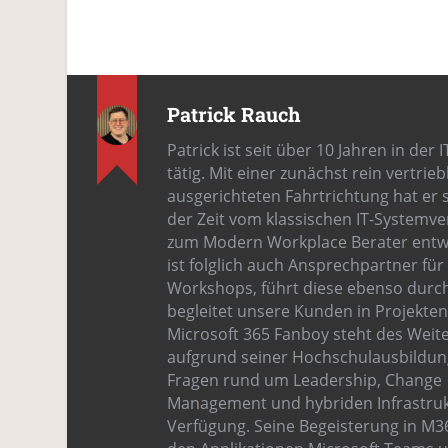
Patrick Rauch
Patrick ist seit über 10 Jahren in der
tätig. Mit einer zunächst rein vertrieb
ausgerichteten Fahrtrichtung hat er 
der Zeit vom klassischen IT-Systemve
zum Modern Workplace Berater entwi
ist folglich auch Ansprechpartner fü
Workshops, führt diese ebenso durc
begleitet unsere Kunden in Projekten
Microsoft 365 Fanboy steht des Weit
aufgrund seiner Hochschulausbildung
Fragen rund um Leadership, Change
Management und hybriden Infrastruk
Verfügung. Seine Begeisterung in M365