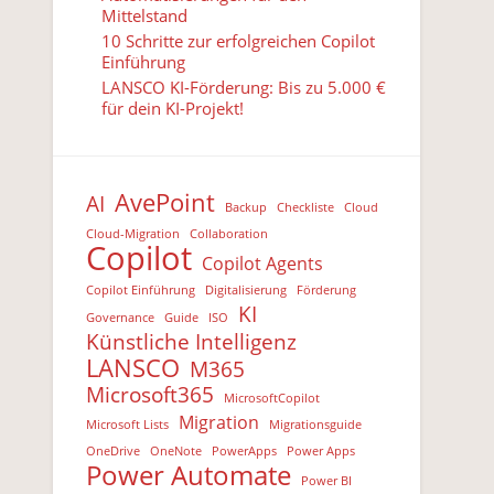
Mittelstand
10 Schritte zur erfolgreichen Copilot
Einführung
LANSCO KI-Förderung: Bis zu 5.000 €
für dein KI-Projekt!
AvePoint
AI
Backup
Checkliste
Cloud
Cloud-Migration
Collaboration
Copilot
Copilot Agents
Copilot Einführung
Digitalisierung
Förderung
KI
Governance
Guide
ISO
Künstliche Intelligenz
LANSCO
M365
Microsoft365
MicrosoftCopilot
Migration
Microsoft Lists
Migrationsguide
OneDrive
OneNote
PowerApps
Power Apps
Power Automate
Power BI