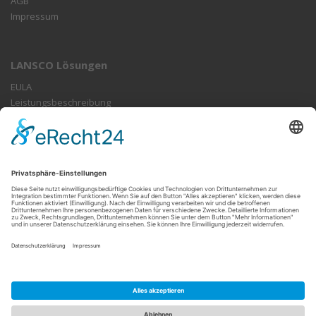
AGB
Impressum
LANSCO Lösungen
EULA
Leistungsbeschreibung
FAQ
LANSCO GmbH
Ossecker Straße 172
95030 Hof
Tel: +49-9281-5469850
Mail:
info@lansco.de