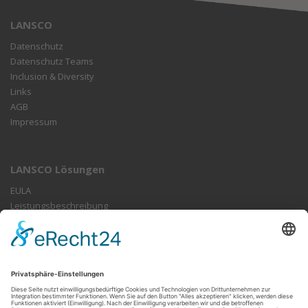
LANSCO
Datenschutz
Datenschutz Teams
Inclusion & Diversity
Links
AGB
Impressum
LANSCO Lösungen
EULA
Leistungsbeschreibung
FAQ
LANSCO GmbH
Ossecker Straße 172
95030 Hof
Tel: +49-9281-5469850