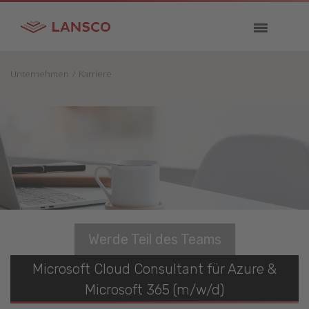
Unternehmen
Karriere
Werde Teil des Teams
Microsoft Cloud Consultant für Azure &
Microsoft 365 (m/w/d)